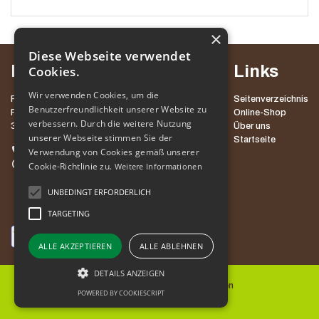
×
Diese Webseite verwendet
Kontakt
Links
Cookies.
Wir verwenden Cookies, um die
POT MED KROŠNJAMI POHORJE, D.O.O.
Seitenverzeichnis
Benutzerfreundlichkeit unserer Website zu
ROGLA 111
Online-Shop
verbessern. Durch die weitere Nutzung
3214 ZREČE
Über uns
unserer Webseite stimmen Sie der
Startseite
+386 3 757 60 60
Verwendung von Cookies gemäß unserer
info@potpohorje.si
Cookie-Richtlinie zu.
Weitere Informationen
UNBEDINGT ERFORDERLICH
TARGETING
ALLE AKZEPTIEREN
ALLE ABLEHNEN
DETAILS ANZEIGEN
Allgemeine Nutzungsbedingungen
POWERED BY COOKIESCRIPT
Cookies