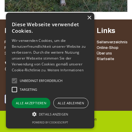
×
Diese Webseite verwendet
Kontakt
Links
Cookies.
Wir verwenden Cookies, um die
POT MED KROŠNJAMI POHORJE, D.O.O.
Seitenverzeichnis
Benutzerfreundlichkeit unserer Website zu
ROGLA 111
Online-Shop
verbessern. Durch die weitere Nutzung
3214 ZREČE
Über uns
unserer Webseite stimmen Sie der
Startseite
+386 3 757 60 60
Verwendung von Cookies gemäß unserer
info@potpohorje.si
Cookie-Richtlinie zu.
Weitere Informationen
UNBEDINGT ERFORDERLICH
TARGETING
ALLE AKZEPTIEREN
ALLE ABLEHNEN
DETAILS ANZEIGEN
Allgemeine Nutzungsbedingungen
POWERED BY COOKIESCRIPT
Cookies