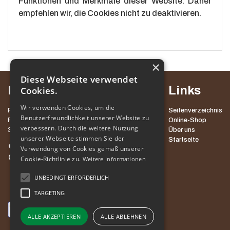
Funktionen und Merkmale dieser Website. Daher
empfehlen wir, die Cookies nicht zu deaktivieren.
×
Diese Webseite verwendet
Kontakt
Links
Cookies.
Wir verwenden Cookies, um die
POT MED KROŠNJAMI POHORJE, D.O.O.
Seitenverzeichnis
Benutzerfreundlichkeit unserer Website zu
ROGLA 111
Online-Shop
verbessern. Durch die weitere Nutzung
3214 ZREČE
Über uns
unserer Webseite stimmen Sie der
Startseite
+386 3 757 60 60
Verwendung von Cookies gemäß unserer
info@potpohorje.si
Cookie-Richtlinie zu.
Weitere Informationen
UNBEDINGT ERFORDERLICH
TARGETING
ALLE AKZEPTIEREN
ALLE ABLEHNEN