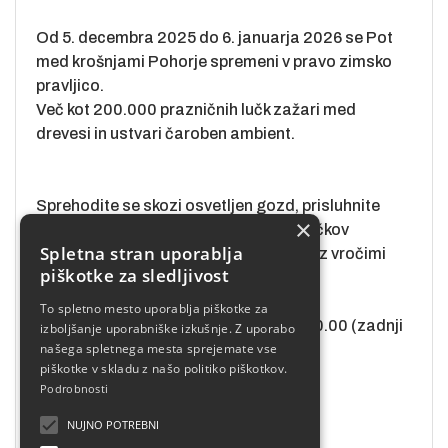
Od 5. decembra 2025 do 6. januarja 2026 se Pot
med krošnjami Pohorje spremeni v pravo zimsko
pravljico.
Več kot 200.000 prazničnih lučk zažari med
drevesi in ustvari čaroben ambient.
Sprehodite se skozi osvetljen gozd, prisluhnite
×
prazničnim melodijam in obiščite Božičkov
Spletna stran uporablja
nabiralnik, jaslice ter bar Pod stolpom z vročimi
piškotke za sledljivost
napitki.
To spletno mesto uporablja piškotke za
Odpiralni čas: vsak dan od 16.00 do 20.00 (zadnji
izboljšanje uporabniške izkušnje. Z uporabo
našega spletnega mesta sprejemate vse
vstop ob 19.00).
piškotke v skladu z našo politiko piškotkov.
Podrobnosti
NUJNO POTREBNI
Vstopnico prejmete po e-pošti.