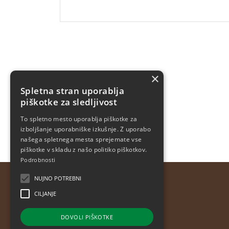
×
Spletna stran uporablja
piškotke za sledljivost
To spletno mesto uporablja piškotke za
izboljšanje uporabniške izkušnje. Z uporabo
našega spletnega mesta sprejemate vse
piškotke v skladu z našo politiko piškotkov.
Podrobnosti
NUJNO POTREBNI
Kontakt
CILJANJE
POT MED KROŠNJAMI POHORJE, D.O.O.
ROGLA 111
DOVOLI PIŠKOTKE
3214 ZREČE